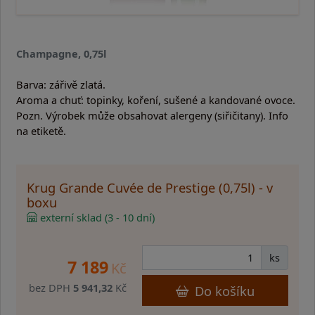
Champagne, 0,75l
Barva: zářivě zlatá.
Aroma a chuť: topinky, koření, sušené a kandované ovoce.
Pozn. Výrobek může obsahovat alergeny (siřičitany). Info
na etiketě.
Krug Grande Cuvée de Prestige (0,75l) - v
boxu
externí sklad (3 - 10 dní)
ks
7 189
Kč
bez DPH
5 941,32
Kč
Do košíku