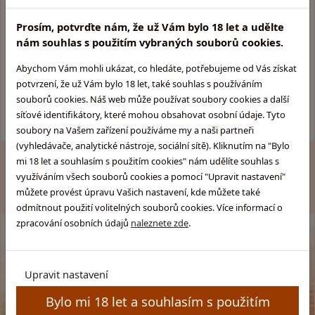
Informace pro Vás:
Skupina obchodů
Glentyno:
Prosím, potvrďte nám, že už Vám bylo 18 let a udělte
Provozovatel obchodu
nám souhlas s použitím vybraných souborů cookies.
Skotska-whisky.cz
Obchodní podmínky
Rumy.cz
Ochrana osobních údajů
Abychom Vám mohli ukázat, co hledáte, potřebujeme od Vás získat
Brandy.cz
Kamenný obchod
potvrzení, že už Vám bylo 18 let, také souhlas s používáním
Pozitek.cz
Pravidla soutěže
souborů cookies. Náš web může používat soubory cookies a další
síťové identifikátory, které mohou obsahovat osobní údaje. Tyto
soubory na Vašem zařízení používáme my a naši partneři
(vyhledávače, analytické nástroje, sociální sítě). Kliknutím na "Bylo
mi 18 let a souhlasím s použitím cookies" nám udělíte souhlas s
Zákaz prodeje alkoholu osobám mladším 18 let. Copyright
© GLENTYNO s.r.o. Všechna práva vyhrazena. All rights
využíváním všech souborů cookies a pomocí "Upravit nastavení"
reserved.
můžete provést úpravu Vašich nastavení, kde můžete také
odmítnout použití volitelných souborů cookies. Více informací o
zpracování osobních údajů
naleznete zde
.
Upravit nastavení
Bylo mi 18 let a souhlasím s použitím