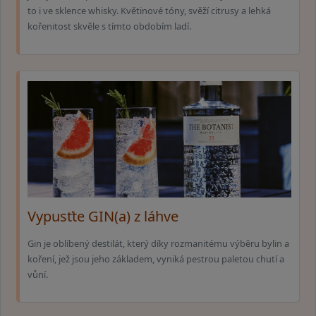
to i ve sklence whisky. Květinové tóny, svěží citrusy a lehká
kořenitost skvěle s tímto obdobím ladí.
Vypusťte GIN(a) z láhve
Gin je oblíbený destilát, který díky rozmanitému výběru bylin a
koření, jež jsou jeho základem, vyniká pestrou paletou chutí a
vůní.