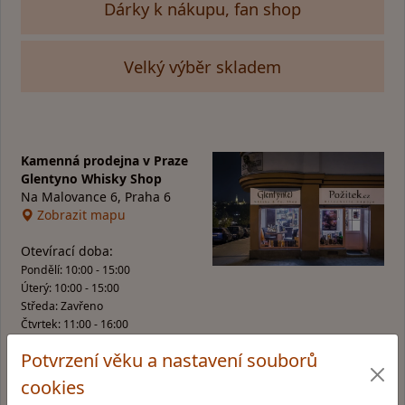
Dárky k nákupu, fan shop
Velký výběr skladem
Kamenná prodejna v Praze
Glentyno Whisky Shop
Na Malovance 6, Praha 6
Zobrazit mapu
Otevírací doba:
Pondělí: 10:00 - 15:00
Úterý: 10:00 - 15:00
Středa: Zavřeno
Čtvrtek: 11:00 - 16:00
Pátek: 11:00 - 17:00
Potvrzení věku a nastavení souborů
cookies