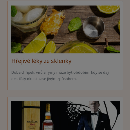
Hřejivé léky ze sklenky
Doba chřipek, virů a rýmy může být obdobím, kdy se dají
destiláty okusit zase jiným způsobem.