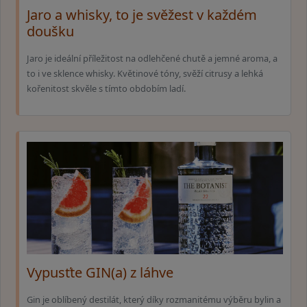
Jaro a whisky, to je svěžest v každém
doušku
Jaro je ideální příležitost na odlehčené chutě a jemné aroma, a
to i ve sklence whisky. Květinové tóny, svěží citrusy a lehká
kořenitost skvěle s tímto obdobím ladí.
Vypusťte GIN(a) z láhve
Gin je oblíbený destilát, který díky rozmanitému výběru bylin a