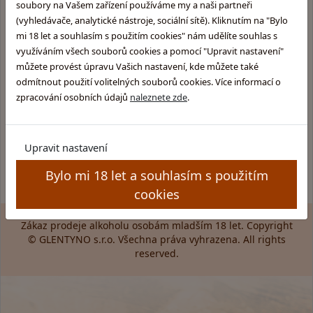
Čtvrtek: 11:00 - 16:00
soubory na Vašem zařízení používáme my a naši partneři
Pátek: 11:00 - 17:00
(vyhledávače, analytické nástroje, sociální sítě). Kliknutím na "Bylo
mi 18 let a souhlasím s použitím cookies" nám udělíte souhlas s
využíváním všech souborů cookies a pomocí "Upravit nastavení"
můžete provést úpravu Vašich nastavení, kde můžete také
Informace pro Vás:
Skupina obchodů
odmítnout použití volitelných souborů cookies. Více informací o
Glentyno:
Provozovatel obchodu
zpracování osobních údajů
naleznete zde
.
Skotska-whisky.cz
Obchodní podmínky
Rumy.cz
Ochrana osobních údajů
Brandy.cz
Kamenný obchod
Upravit nastavení
Pozitek.cz
Pravidla soutěže
Bylo mi 18 let a souhlasím s použitím
cookies
Zákaz prodeje alkoholu osobám mladším 18 let. Copyright
© GLENTYNO s.r.o. Všechna práva vyhrazena. All rights
reserved.