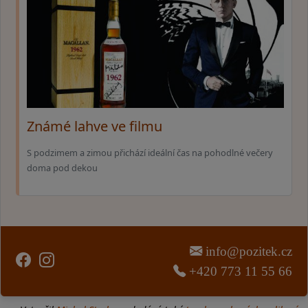
Známé lahve ve filmu
S podzimem a zimou přichází ideální čas na pohodlné večery
doma pod dekou
info@pozitek.cz
+420 773 11 55 66