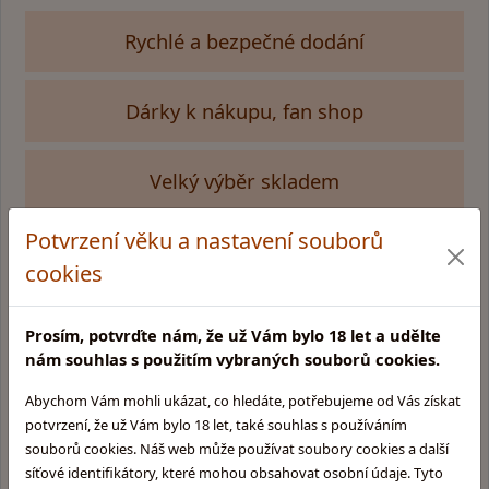
Rychlé a bezpečné dodání
Dárky k nákupu, fan shop
Velký výběr skladem
Potvrzení věku a nastavení souborů
cookies
Kamenná prodejna v Praze
Glentyno Whisky Shop
Prosím, potvrďte nám, že už Vám bylo 18 let a udělte
Na Malovance 6, Praha 6
nám souhlas s použitím vybraných souborů cookies.
Zobrazit mapu
Abychom Vám mohli ukázat, co hledáte, potřebujeme od Vás získat
Otevírací doba:
potvrzení, že už Vám bylo 18 let, také souhlas s používáním
Pondělí: 10:00 - 15:00
Úterý: 10:00 - 15:00
souborů cookies. Náš web může používat soubory cookies a další
Středa: Zavřeno
síťové identifikátory, které mohou obsahovat osobní údaje. Tyto