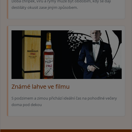
Doba chřipek, virů a rýmy může být obdobím, kdy se dají
destiláty okusit zase jiným způsobem.
Známé lahve ve filmu
S podzimem a zimou přichází ideální čas na pohodlné večery
doma pod dekou